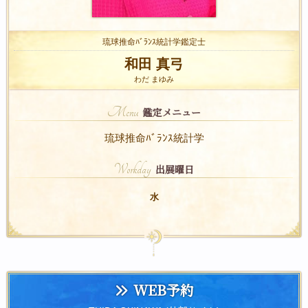
琉球推命ﾊﾞﾗﾝｽ統計学鑑定士
和田 真弓
わだ まゆみ
Menu
鑑定メニュー
琉球推命ﾊﾞﾗﾝｽ統計学
Workday
出展曜日
水
WEB予約