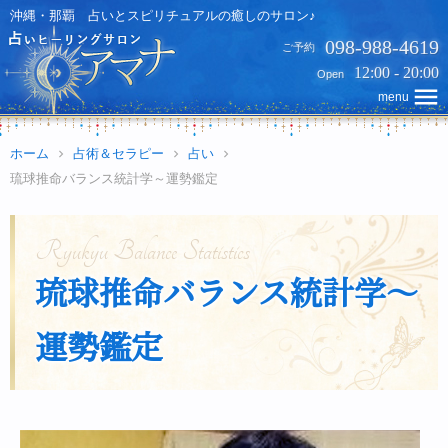
Skip
沖縄・那覇 占いとスピリチュアルの癒しのサロン♪
to
098-988-4619
ご予約
content
12:00 - 20:00
Open
menu
menu
ホーム
占術＆セラピー
占い
琉球推命バランス統計学～運勢鑑定
Ryukyu Balance Statistics
琉球推命バランス統計学～
運勢鑑定