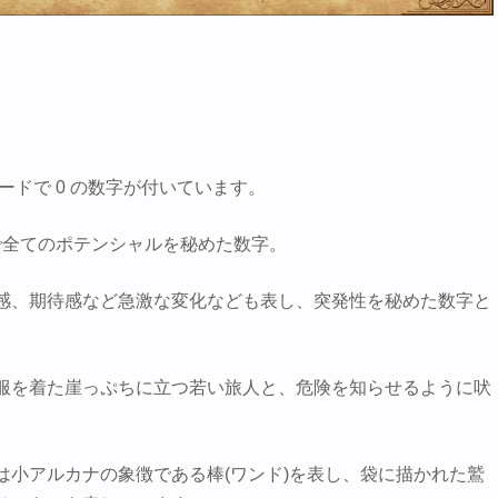
ードで 0 の数字が付いています。
 まで全てのポテンシャルを秘めた数字。
感、期待感など急激な変化なども表し、突発性を秘めた数字と
服を着た崖っぷちに立つ若い旅人と、危険を知らせるように吠
は小アルカナの象徴である棒(ワンド)を表し、袋に描かれた鷲