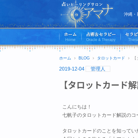
Skip
to
沖縄・
content
ホーム
占術＆セラピー
セラピ
Home
Oracle & Therapy
Thera
ホーム
BLOG
タロットカード
【
2019-12-04
管理人
【タロットカード解説】 
こんにちは！
七帆子のタロットカード解説のコ
タロットカードのことを知ってい