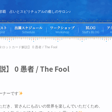
那覇 占いとスピリチュアルの癒しのサロン♪
スト
出展スケジュール
ワークショップ
BLOG
ア
pist
Schedule
Workshop
Staff’s BLOG
A
タロットカード解説】 0 愚者 / The Fool
0 愚者 / The Fool
ーナーです
ただき、皆さんにも占いの世界を楽しんでいただくため、